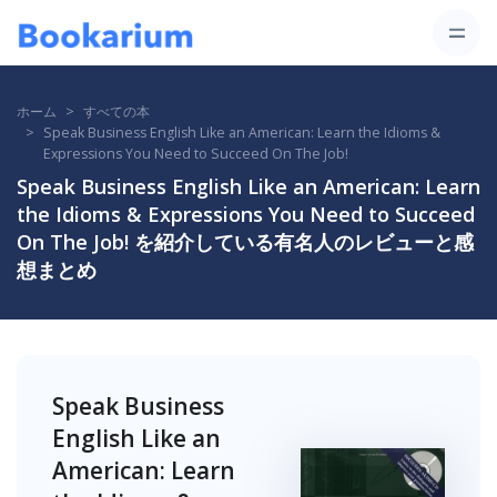
ホーム
すべての本
Speak Business English Like an American: Learn the Idioms &
Expressions You Need to Succeed On The Job!
Speak Business English Like an American: Learn
the Idioms & Expressions You Need to Succeed
On The Job! を紹介している有名人のレビューと感
想まとめ
Speak Business
English Like an
American: Learn