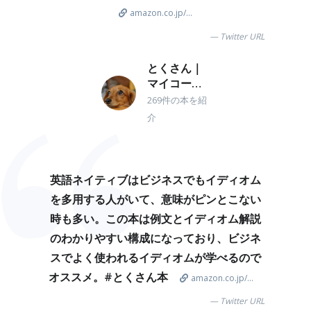
amazon.co.jp/...
Twitter URL
とくさん｜
マイコーピ
ング
269件の本を紹
介
英語ネイティブはビジネスでもイディオム
を多用する人がいて、意味がピンとこない
時も多い。この本は例文とイディオム解説
のわかりやすい構成になっており、ビジネ
スでよく使われるイディオムが学べるので
オススメ。#とくさん本
amazon.co.jp/...
Twitter URL