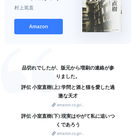
村上篤直
Amazon
品切れでしたが、版元から増刷の連絡が参
りました。
評伝 小室直樹(上):学問と酒と猫を愛した過
激な天才
amazon.co.jp/...
評伝 小室直樹(下):現実はやがて私に追いつ
くであろう
amazon.co.jp/...