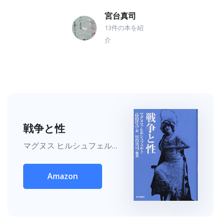
宮台真司
13件の本を紹
介
戦争と性
マグヌス ヒルシュフェルト, 宮台 真司, 高山 洋吉
Amazon