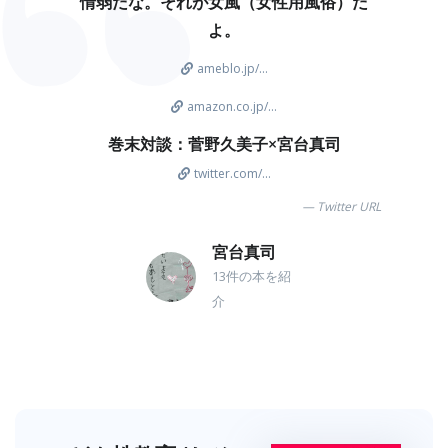
情弱だな。それが女風（女性用風俗）だ
よ。
ameblo.jp/...
amazon.co.jp/...
巻末対談：菅野久美子×宮台真司
twitter.com/...
Twitter URL
宮台真司
13件の本を紹
介