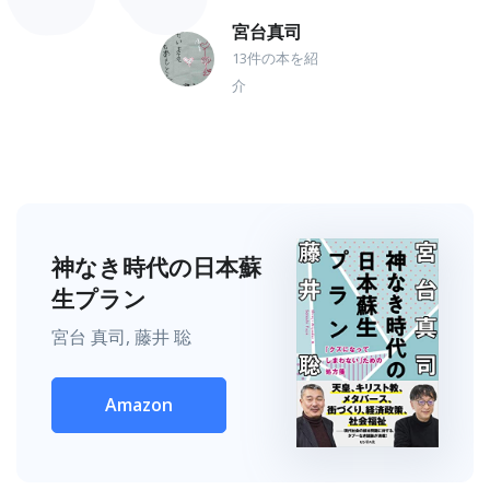
宮台真司
13件の本を紹
介
神なき時代の日本蘇
生プラン
宮台 真司, 藤井 聡
Amazon