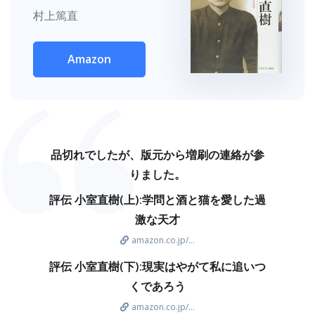
村上篤直
Amazon
品切れでしたが、版元から増刷の連絡が参
りました。
評伝 小室直樹(上):学問と酒と猫を愛した過
激な天才
amazon.co.jp/...
評伝 小室直樹(下):現実はやがて私に追いつ
くであろう
amazon.co.jp/...