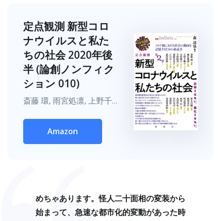
定点観測 新型コロ
ナウイルスと私た
ちの社会 2020年後
半 (論創ノンフィク
ション 010)
斎藤 環, 雨宮処凛, 上野千鶴子, 大治朋子, 今野晴貴, 斎藤美奈子, CDB, 武田砂鉄, 仲正昌樹, 前川喜平, 町山智浩, 松尾 匡, 丸川哲史, 宮台真司, 森 達也, 安田浩一, 安田菜津紀, 森 達也
Amazon
めちゃあります。怪人二十面相の変装から
始まって、急速な都市化的変動があった時