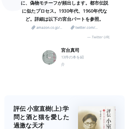
に、偽物モチーフが頻出します。都市伝説
に似たプロセス。1930年代、1960年代な
ど。詳細は以下の宮台パートを参照。
amazon.co.jp/...
twitter.com/...
Twitter URL
宮台真司
13件の本を紹
介
評伝 小室直樹(上):学
問と酒と猫を愛した
過激な天才