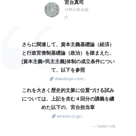
宮台真司
13件の本を紹
介
さらに関連して、資本主義基礎論（経済）
と行政官僚制基礎論（政治）を踏まえた、
[資本主義×民主主義]体制の成立条件につい
て、以下を参照
dokushojin.com/...
これを大きく歴史的文脈に位置づける試み
については、上記を含む４回分の講義を纏
めた以下の、宮台担当章
amazon.co.jp/...
Twitter URL