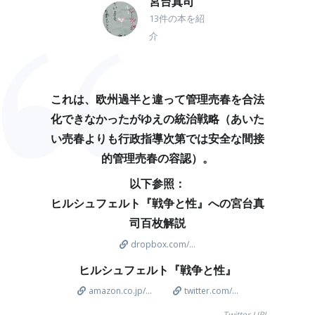
宮台真司
13件の本を紹
介
これは、欧州過半と違って管理売春を合法
化できなかったがゆえの統治戦略（あいた
い売春よりも行政指導次第では安全な間接
的管理売春の容認）。
以下参照：
ヒルシュフェルト『戦争と性』への宮台真
司百枚解説
dropbox.com/...
ヒルシュフェルト『戦争と性』
amazon.co.jp/...
twitter.com/...
Twitter URL