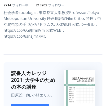
2714
フォロー中
213202
フォロワー
社会学者sociologist 東京都立大学教授Professor,Tokyo
Metropolitan University 映画批評家Film Critics 特技：虫
や爬虫類の手づかみ/ドラムス/天体観測 公式ポータル：
https://t.co/6G9JIfmlVm 公式WEB：
https://t.co/8snsjmf7MQ
読書人カレッジ
2021: 大学生のため
の本の講座
田原総一朗, 小林エリカ, 佐々涼子, 木村友祐, 奥野克巳, 長瀬海, 温又柔, 宮台真司