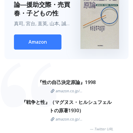
論―援助交際・売買
春・子どもの性
真司, 宮台, 直英, 山本, 誠二, 藤井, 由紀子, 速水, 淑子, 宮, 平野 広朗, 金住 典子, 平野 裕二
Amazon
『性の自己決定原論』1998
amazon.co.jp/...
『戦争と性』（マグヌス・ヒルシュフェル
トの原著1930）
amazon.co.jp/...
Twitter URL