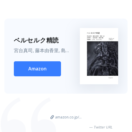
ベルセルク精読
宮台真司, 藤本由香里, 島田一志, 成馬零一, 鈴木涼美, 渡邉大輔, 後藤護, しげる, ちゃんめい
Amazon
amazon.co.jp/...
Twitter URL