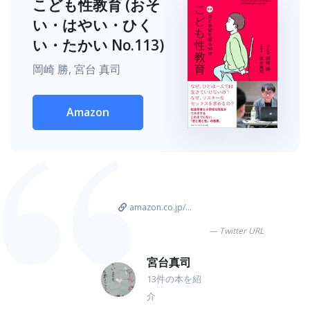
こども性教育 (おそ
い・はやい・ひく
い・たかい No.113)
岡崎 勝, 宮台 真司
Amazon
amazon.co.jp/...
Twitter URL
宮台真司
13件の本を紹
介