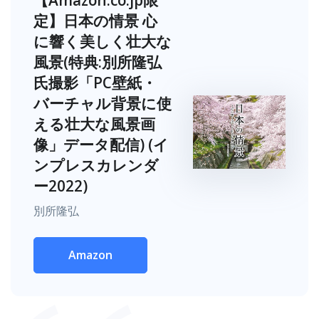
【Amazon.co.jp限
定】日本の情景 心
に響く美しく壮大な
風景(特典:別所隆弘
氏撮影「PC壁紙・
バーチャル背景に使
える壮大な風景画
像」データ配信) (イ
ンプレスカレンダ
ー2022)
別所隆弘
Amazon