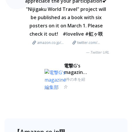
appreciate the your participation💕
"Nijigaku World Travel" project will
be published as a book with six
posters on it on March 1. Please
check it out! #lovelive #虹ヶ咲
amazon.co.jp/...
twitter.com/...
Twitter URL
電撃G's
magazine
編集部
1件の本を紹
介