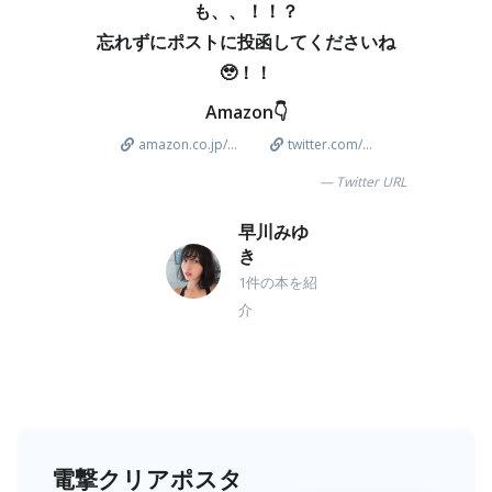
も、、！！？
忘れずにポストに投函してくださいね
🥹！！
Amazon👇
amazon.co.jp/...
twitter.com/...
Twitter URL
早川みゆ
き
1件の本を紹
介
電撃クリアポスタ