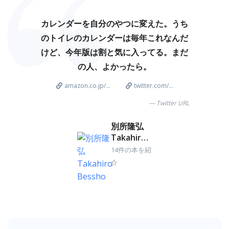
カレンダーを自分のやつに変えた。うち
のトイレのカレンダーは毎年これなんだ
けど、今年版は割と気に入ってる。まだ
の人、よかったら。
amazon.co.jp/...
twitter.com/...
Twitter URL
別所隆弘
Takahiro
Bessho
14件の本を紹
介