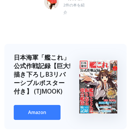
花子🌷新
2件の本を紹
作ドレス
介
できまし
た
日本海軍「艦これ」
公式作戦記録【巨大!
描き下ろしB3リバ
ーシブルポスター
付き】 (TJMOOK)
Amazon