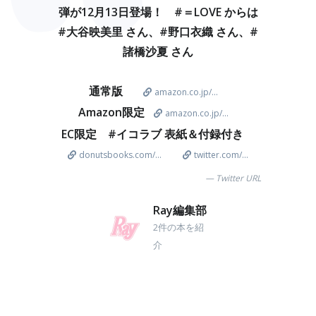
弾が12月13日登場！ #＝LOVE からは
#大谷映美里 さん、#野口衣織 さん、#
諸橋沙夏 さん
通常版
amazon.co.jp/...
Amazon限定
amazon.co.jp/...
EC限定 #イコラブ 表紙＆付録付き
donutsbooks.com/...
twitter.com/...
Twitter URL
Ray編集部
2件の本を紹
介