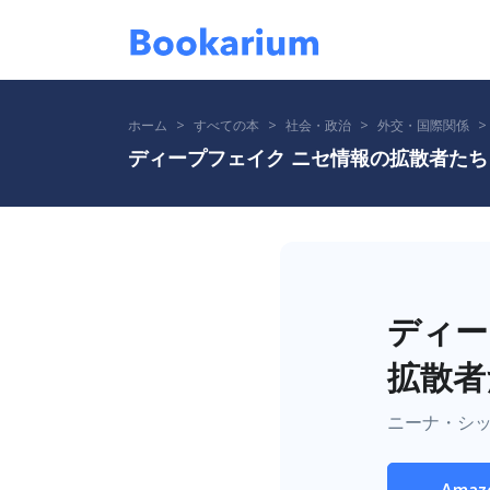
ホーム
すべての本
社会・政治
外交・国際関係
ディープフェイク ニセ情報の拡散者たち
ディー
拡散者
ニーナ・シッ
Amaz