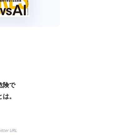
危険で
とは。
itter URL