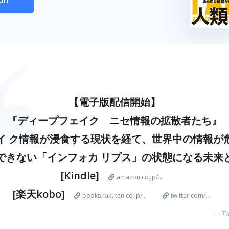
【電子版配信開始】
『ディープフェイク ニセ情報の拡散者たち』
イ ク情報が浸食する現状を経て、世界中の情報が
できない「インフォカ リプス」の状態になる未来
[Kindle]
amazon.co.jp/...
[楽天kobo]
books.rakuten.co.jp/...
twitter.com/...
Tw