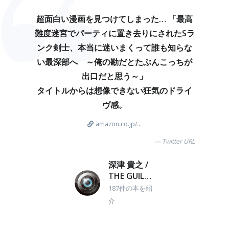
超面白い漫画を見つけてしまった… 「最高
難度迷宮でパーティに置き去りにされたSラ
ンク剣士、本当に迷いまくって誰も知らな
い最深部へ ～俺の勘だとたぶんこっちが
出口だと思う～」
タイトルからは想像できない狂気のドライ
ヴ感。
amazon.co.jp/...
Twitter URL
深津 貴之 /
THE GUILD
/ note.com
187件の本を紹
介